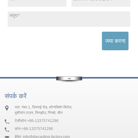
जमा करना
संपर्क करें
पता: नंबर 1, ज़िनरुई रोड, लॉन्गक्सिंग विलेज,
वूशीयांग टाउन, यिनझोउ, निंगबो, चीन
टेलीफोन:
+86-13375741296
फ़ोन:
+86-13375741296
ईमेल:
info@diecasting-factory.com