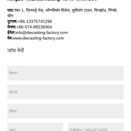
पता:
नंबर 1, ज़िनरुई रोड, लॉन्गक्सिंग विलेज, वूशीयांग टाउन, यिनझोउ, निंगबो,
चीन
दूरभाष:
+86-13375741296
फैक्स:
+86-574-88236964
ईमेल:
info@diecasting-factory.com
वेब:
www.diecasting-factory.com
जांच भेजें