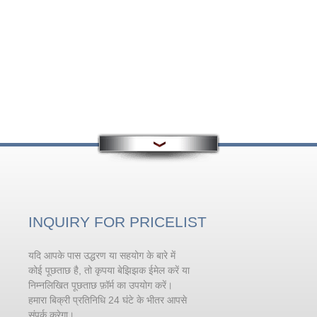
INQUIRY FOR PRICELIST
यदि आपके पास उद्धरण या सहयोग के बारे में
ढलाई से पहले तरल एल्युमिनियम के कायांतर
उपचार में समस्याओं पर ध्यान देने की
कोई पूछताछ है, तो कृपया बेझिझक ईमेल करें या
आवश्यकता है
निम्नलिखित पूछताछ फ़ॉर्म का उपयोग करें।
सोडियम मेटामॉर्फिक यूटेक्टिक सिलिकॉन के लिए
हमारा बिक्री प्रतिनिधि 24 घंटे के भीतर आपसे
सबसे प्रभावी संशोधक है। इसे सोडियम नमक या शुद
संपर्क करेगा।