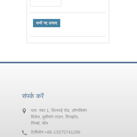
सभी नए उत्पाद
संपर्क करें
पता: नंबर 1, ज़िनरुई रोड, लॉन्गक्सिंग
विलेज, वूशीयांग टाउन, यिनझोउ,
निंगबो, चीन
टेलीफोन:
+86-13375741296