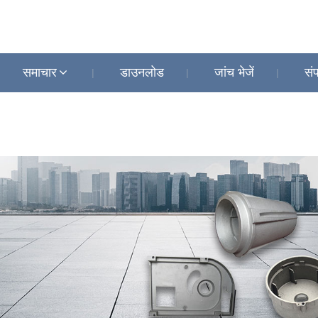
समाचार
डाउनलोड
जांच भेजें
संप