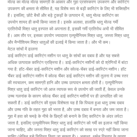
मोल्ड का मोल्ड मोल्ड सामग्री के आकार और गुहा प्रसंस्करण उपकरण और कास्टिंग
उपकरण की क्षमता से सीमित है, यह विशेष रूप से बड़ी कास्टिंग के लिए भी शक्तिहीन
है। इसलिए, छोटे बैचों और बड़े टुकड़ों के उत्पादन में, धातु मोल्ड कास्टिंग का
उपयोग शायद ही कभी किया जाता है। इसके अलावा, हालांकि धातु मोल्ड गर्मी
प्रतिरोधी मिश्र धातु इस्पात को अपनाता है, इसकी गर्मी प्रतिरोध अभी भी सीमित
है। आम तौर पर, इसका उपयोग ज्यादातर एल्यूमीनियम मिश्र धातु, जस्ता मिश्र धातु
और मैग्नीशियम मिश्र धातुओं की ढलाई में किया जाता है। और भी कम।
मेटल सांचों में ढालना
डाई कास्टिंग डाई कास्टिंग मशीन पर धातु के सांचों का दबाव है और यह सबसे
अधिक उत्पादक कास्टिंग प्रक्रिया है। डाई-कास्टिंग मशीनों को दो श्रेणियों में बांटा
गया है: हॉट-चेंबर डाई-कास्टिंग मशीन और कोल्ड-चेंबर डाई-कास्टिंग मशीन। हॉट
चैंबर डाई कास्टिंग मशीन में कोल्ड चैंबर डाई कास्टिंग मशीन की तुलना में उच्च स्तर
की स्वचालन, कम सामग्री हानि और उच्च उत्पादन क्षमता होती है। एल्यूमीनियम
मिश्र धातु डाई कास्टिंग जो आज व्यापक रूप से उपयोग की जाती हैं, केवल उनके
उच्च गलनांक के कारण कोल्ड चैंबर डाई कास्टिंग मशीनों पर ही उत्पादित की जा
सकती हैं। डाई कास्टिंग की मुख्य विशेषता यह है कि पिघला हुआ धातु उच्च दबाव
और उच्च गति के तहत गुहा को भरता है, और उच्च दबाव में बनता और जम जाता है।
गुहा में हवा को चमड़े के नीचे के छिद्रों को बनाने के लिए कास्टिंग के अंदर लपेटा
जाता है, इसलिए एल्यूमीनियम मिश्र धातु डाई कास्टिंग को गर्मी का इलाज नहीं किया
जाना चाहिए, और जस्ता मिश्र धातु डाई कास्टिंग को सतह पर स्प्रे नहीं किया जाना
चाहिए (लेकिन इसे चित्रित किया जा सकता है)। अन्यथा, थर्मल विस्तार के कारण