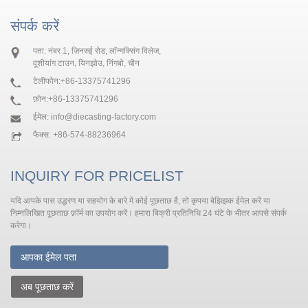
संपर्क करें
पता: नंबर 1, ज़िनरुई रोड, लॉन्गक्सिंग विलेज,
वूशीयांग टाउन, यिनझोउ, निंगबो, चीन
टेलीफोन:
+86-13375741296
फ़ोन:
+86-13375741296
ईमेल:
info@diecasting-factory.com
फैक्स: +86-574-88236964
INQUIRY FOR PRICELIST
यदि आपके पास उद्धरण या सहयोग के बारे में कोई पूछताछ है, तो कृपया बेझिझक ईमेल करें या
निम्नलिखित पूछताछ फ़ॉर्म का उपयोग करें। हमारा बिक्री प्रतिनिधि 24 घंटे के भीतर आपसे संपर्क
करेगा।
अब पूछताछ करें